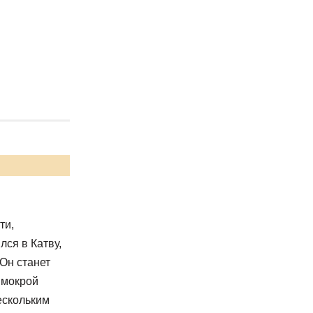
ти,
лся в Катву,
 Он станет
 мокрой
ескольким