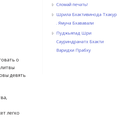
Сломай печать!
Шрила Бхактивинода Тхакур
. Ямуна Бхававали
Пуджьяпад Шри
Сауриндранатх Бхакти
Варидхи Прабху
товать о
олитвы
ковы девять
ва,
ет легко