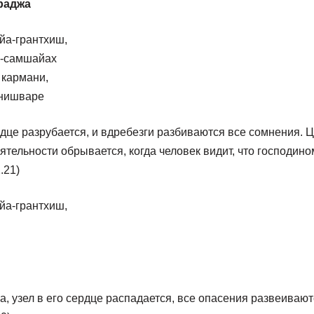
раджа
йа-грантхиш,
а-самшайах
 кармани,
нишваре
ердце разрубается, и вдребезги разбиваются все сомнения. 
ятельности обрывается, когда человек видит, что господино
.21)
йа-грантхиш,
а, узел в его сердце распадается, все опасения развеивают