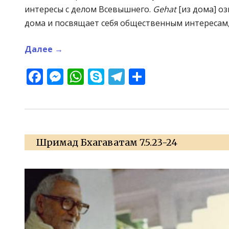
интересы с делом Всевышнего.
Gehat
[из дома] о
дома и посвящает себя общественным интересам, 
Далее
→
Facebook
Messenger
WhatsApp
Skype
Telegram
Отправит
Шримад Бхагаватам 7.5.23-24