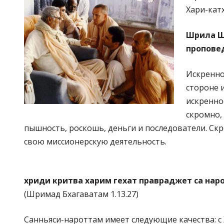
Хари-кат
Шрила Ш
пропове
Искренно
стороне и
искренно
скромно, 
пышность, роскошь, деньги и последователи. Скр
свою миссионерскую деятельность.
хриди критва харим гехат правраджет са нар
(Шримад Бхагаватам 1.13.27)
Санньяси-нароттам имеет следующие качества: с 