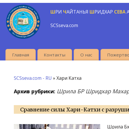
Ш
РИ
Ч
АЙТАНЬЯ
Ш
РИДХАР
СЕВА
SCSseva.com
Главная
Контакты
О нас
Пожертво
SCSseva.com - RU
» Хари Катха
Шрила БР Шридхар Маха
Архив рубрики:
Сравнение силы Хари-Катхи с разруш
Шрила Бх