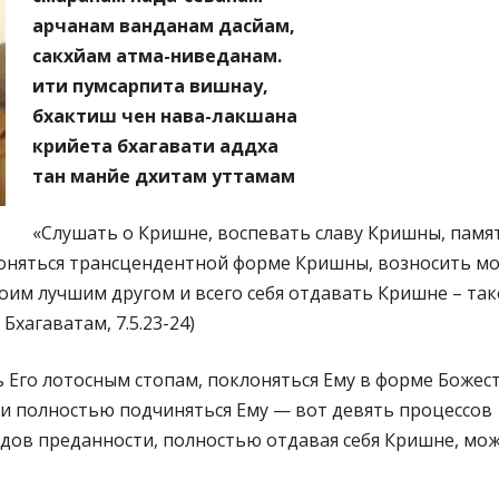
арчанам ванданам дасйам,
сакхйам атма-ниведанам.
ити пумсарпита вишнау,
бхактиш чен нава-лакшана
крийета бхагавати аддха
тан манйе дхитам уттамам
«Слушать о Кришне, воспевать славу Кришны, памя
оняться трансцендентной форме Кришны, возносить м
оим лучшим другом и всего себя отдавать Кришне – та
хагаватам, 7.5.23-24)
 Его лотосным стопам, поклоняться Ему в форме Божест
у и полностью подчиняться Ему — вот девять процессов
одов преданности, полностью отдавая себя Кришне, мож