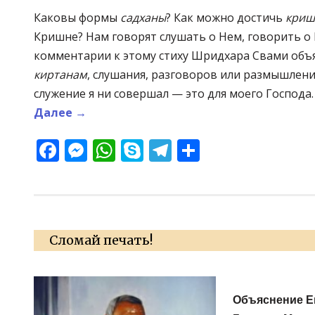
Каковы формы
садханы
? Как можно достичь
криш
Кришне? Нам говорят слушать о Нем, говорить о Н
комментарии к этому стиху Шридхара Свами объя
киртанам
, слушания, разговоров или размышлений
служение я ни совершал — это для моего Господа
Далее
→
Facebook
Messenger
WhatsApp
Skype
Telegram
Отправит
Сломай печать!
Объяснение Е