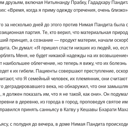
им друзьям, включая Нитьянанду Прабху, Гададхару Пандита
гих: «Время, когда я приму одежду отречения, очень близко»
го за несколько дней до этого против Нимая Пандита была 
озиционная партия. Те, кто верил, что материальная приро
ший принцип, а сознание — продукт материи, начали оскор
дита. Он думал: «Я пришел спасти низших из людей, но, есл
орблять Меня, не будет никакой надежды на их возвышение
т наибольшее облегчение, но теперь я вижу, что их болезнь
ведет к их гибели. Пациенты совершают преступление, оско
читают, что Я семейный человек, их племянник, они считаю
го деградировавшего века, но обнаружил, что они замышля
я должен показать им, что я не такой, как они». Он подума
еревни в деревню, из города в город, проповедуя святое и
тправился принять санньясу в Катву у Кешавы Бхарати Мах
ньясу, с полудня до вечера, в доме Нимая Пандита происход