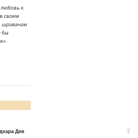
 любовь к
 в своем
т
шраванам
е бы
к».
дхара Дев