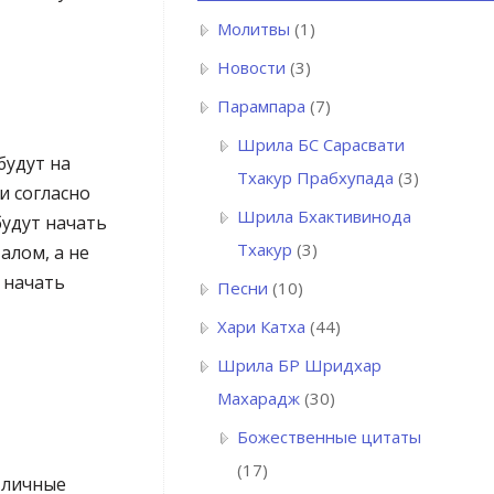
Молитвы
(1)
Новости
(3)
Парампара
(7)
Шрила БC Сарасвати
будут на
Тхакур Прабхупада
(3)
и согласно
Шрила Бхактивинода
будут начать
Тхакур
(3)
алом, а не
 начать
Песни
(10)
Хари Катха
(44)
Шрила БР Шридхар
Махарадж
(30)
Божественные цитаты
(17)
и личные