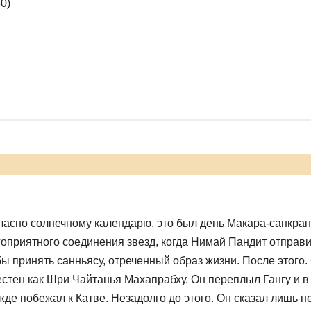
0)
ь
ласно солнечному календарю, это был день Макара-санкран
гоприятного соединения звезд, когда Нимай Пандит отправи
бы принять санньясу, отреченный образ жизни. После этого.
естен как Шри Чайтанья Махапрабху. Он переплыл Гангу и в
жде побежал к Катве. Незадолго до этого. Он сказал лишь н