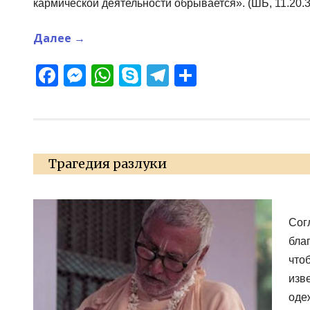
кармической деятельности обрывается». (ШБ, 11.20.3
Далее
→
Facebook
Messenger
WhatsApp
Skype
Telegram
Отправит
Трагедия разлуки
Сог
бла
что
изв
оде