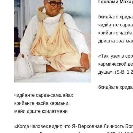
Госвами Маха
бхидйате хрида
чидйанте сарв
крийанте часйа
дришта эватма
«Так, узел в с
кармической де
душа». (S-B, 1.2
бхидйате хрида
чидйанте сарва-самшайах
крийанте часйа кармани,
майи дрште кхилатмани
«Когда человек видит, что Я- Верховная Личность Бог