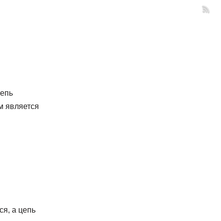
Цепь
м является
ся, а цепь