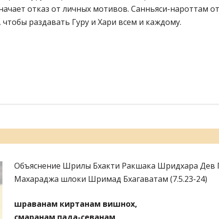
значает отказ от личных мотивов. Санньяси-нароттам от
чтобы раздавать Гуру и Хари всем и каждому.
ь
Объяснение Шрилы Бхакти Ракшака Шридхара Дев 
Махараджа шлоки Шримад Бхагаватам (7.5.23-24)
шраванам киртанам вишнох,
смаранам пада-севанам