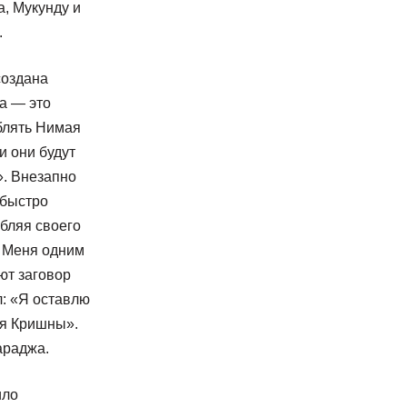
, Мукунду и
.
создана
да — это
блять Нимая
и они будут
». Внезапно
 быстро
рбляя своего
т Меня одним
ют заговор
л: «Я оставлю
мя Кришны».
араджа.
ило