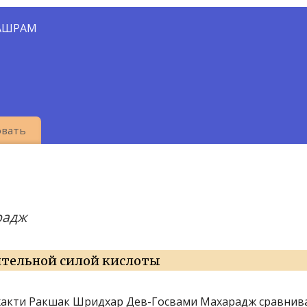
АШРАМ
вать
радж
ительной силой кислоты
акти Ракшак Шридхар Дев-Госвами Махарадж сравнива