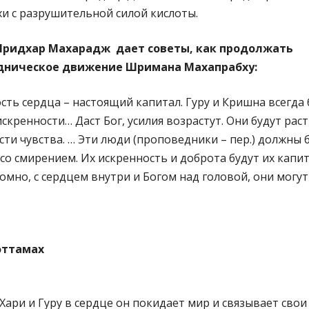
хи с разрушительной силой кислоты.
ридхар Махарадж дает советы, как продолжать
дническое движение Шримана Махапрабху:
сть сердца – настоящий капитал. Гуру и Кришна всегда 
скренности… Даст Бог, усилия возрастут. Они будут раст
сти чувства. … Эти люди (проповедники – пер.) должны 
со смирением. Их искренность и доброта будут их капит
омно, с сердцем внутри и Богом над головой, они могут
оттамах
Хари и Гуру в сердце он покидает мир и связывает сво