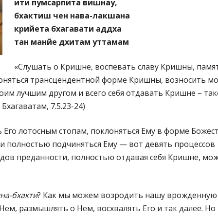
ити пумсарпита вишнау,
бхактиш чен нава-лакшана
крийета бхагавати аддха
тан манйе дхитам уттамам
«Слушать о Кришне, воспевать славу Кришны, памя
оняться трансцендентной форме Кришны, возносить м
оим лучшим другом и всего себя отдавать Кришне – та
хагаватам, 7.5.23-24)
 Его лотосным стопам, поклоняться Ему в форме Божест
у и полностью подчиняться Ему — вот девять процессов
одов преданности, полностью отдавая себя Кришне, мож
на-бхакти
? Как мы можем возродить нашу врожденную
ем, размышлять о Нем, восхвалять Его и так далее. Но