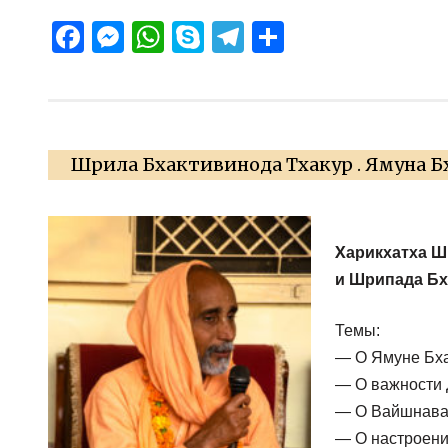
Facebook
Messenger
WhatsApp
Skype
Telegram
Отправит
Шрила Бхактивинода Тхакур . Ямуна Б
Х
арикхатха Ш
и Шрипада Бх
Темы:
— О Ямуне Бха
— О важности 
— О Вайшнава 
— О настроени