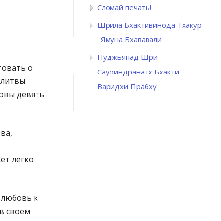
Сломай печать!
Шрила Бхактивинода Тхакур
. Ямуна Бхававали
Пуджьяпад Шри
товать о
Сауриндранатх Бхакти
олитвы
Варидхи Прабху
ковы девять
ва,
ет легко
 любовь к
 в своем