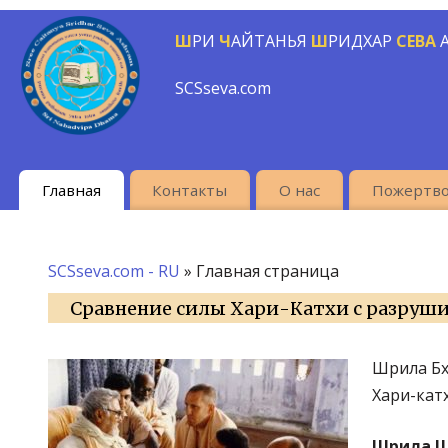
Ш
РИ
Ч
АЙТАНЬЯ
Ш
РИДХАР
СЕВА
SCSseva.com
Главная
Контакты
О нас
Пожертво
SCSseva.com - RU
» Главная страница
Сравнение силы Хари-Катхи с разруш
Шрила Бх
Хари-кат
Шрила Ш