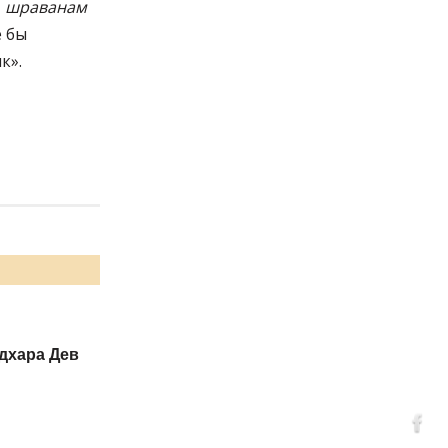
т
шраванам
е бы
к».
дхара Дев