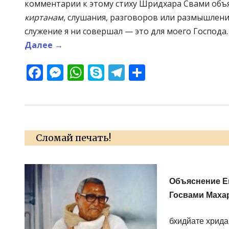
комментарии к этому стиху Шридхара Свами объя
киртанам
, слушания, разговоров или размышлений
служение я ни совершал — это для моего Господа
Далее
→
Facebook
Messenger
WhatsApp
Skype
Telegram
Отправит
Сломай печать!
Объяснение Е
Госвами Маха
бхидйате хрида