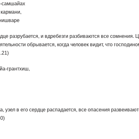
а-самшайах
 кармани,
нишваре
ердце разрубается, и вдребезги разбиваются все сомнения. 
ятельности обрывается, когда человек видит, что господино
.21)
йа-грантхиш,
а, узел в его сердце распадается, все опасения развеивают
0)