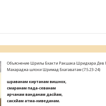
ь
Объяснение Шрилы Бхакти Ракшака Шридхара Дев 
Махараджа шлоки Шримад Бхагаватам (7.5.23-24)
шраванам киртанам вишнох,
смаранам пада-севанам
арчанам ванданам дасйам,
сакхйам атма-ниведанам.