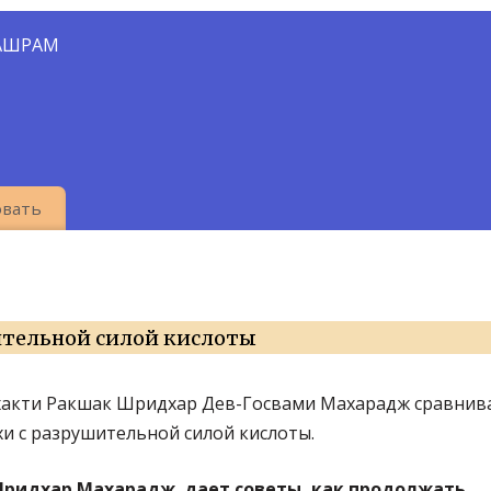
АШРАМ
вать
ительной силой кислоты
акти Ракшак Шридхар Дев-Госвами Махарадж сравнива
хи с разрушительной силой кислоты.
ридхар Махарадж дает советы, как продолжать