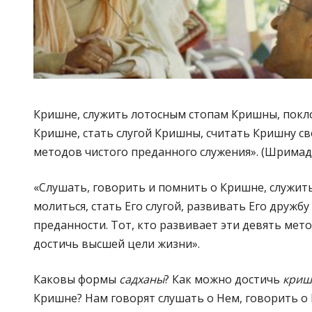
Кришне, служить лотосным стопам Кришны, покл
Кришне, стать слугой Кришны, считать Кришну св
методов чистого преданного служения». (Шримад Б
«Слушать, говорить и помнить о Кришне, служить
молиться, стать Его слугой, развивать Его дружб
преданности. Тот, кто развивает эти девять мет
достичь высшей цели жизни».
Каковы формы
садханы
? Как можно достичь
криш
Кришне? Нам говорят слушать о Нем, говорить о Н