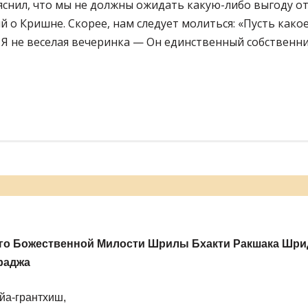
снил, что мы не должны ожидать какую-либо выгоду о
 о Кришне. Скорее, нам следует молиться: «Пусть како
. Я не веселая вечеринка — Он единственный собственни
ь
го Божественной Милости Шрилы Бхакти Ракшака Шри
раджа
йа-грантхиш,