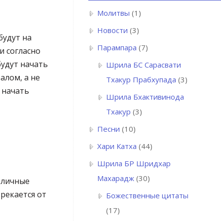
Молитвы
(1)
Новости
(3)
будут на
Парампара
(7)
и согласно
будут начать
Шрила БC Сарасвати
алом, а не
Тхакур Прабхупада
(3)
 начать
Шрила Бхактивинода
Тхакур
(3)
Песни
(10)
Хари Катха
(44)
Шрила БР Шридхар
Махарадж
(30)
и личные
рекается от
Божественные цитаты
(17)