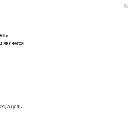
Цепь
м является
ся, а цепь