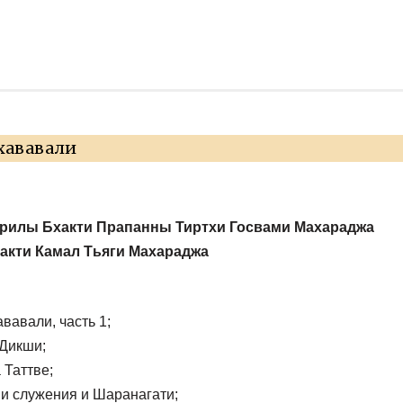
ь
хававали
рилы Бхакти Прапанны Тиртхи Госвами Махараджа
акти Камал Тьяги Махараджа
вавали, часть 1;
Дикши;
Таттве;
и служения и Шаранагати;