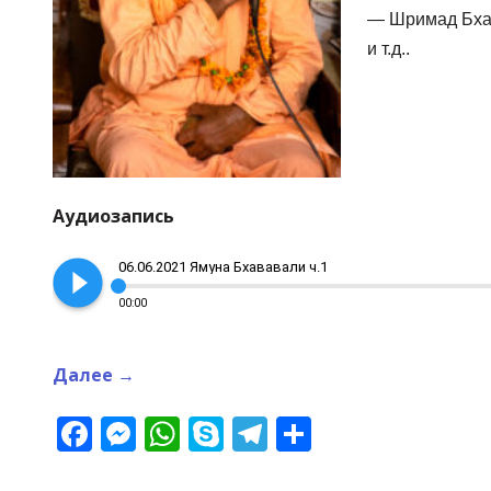
— Шримад Бхага
и т.д..
Аудиозапись
play_circle_filled
06.06.2021 Ямуна Бхававали ч.1
00:00
Далее
→
Facebook
Messenger
WhatsApp
Skype
Telegram
Отправит