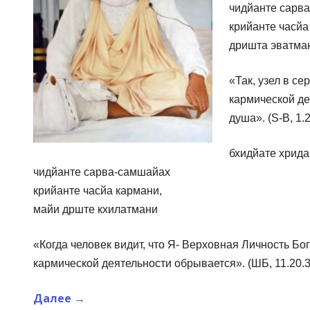
чидйанте сарв
крийанте часйа
дришта эватма
«Так, узел в с
кармической де
душа». (S-B, 1.2
бхидйате хрида
чидйанте сарва-самшайах
крийанте часйа кармани,
майи дрште кхилатмани
«Когда человек видит, что Я- Верховная Личность Бог
кармической деятельности обрывается». (ШБ, 11.20.3
Далее
→