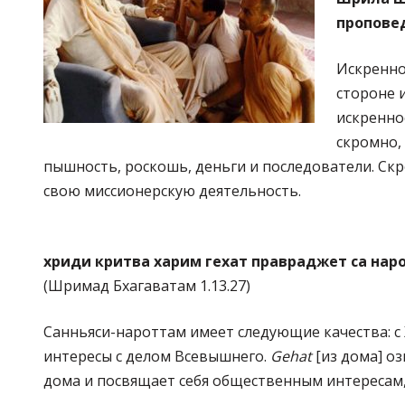
пропове
Искренно
стороне и
искренно
скромно, 
пышность, роскошь, деньги и последователи. Скр
свою миссионерскую деятельность.
хриди критва харим гехат правраджет са нар
(Шримад Бхагаватам 1.13.27)
Санньяси-нароттам имеет следующие качества: с 
интересы с делом Всевышнего.
Gehat
[из дома] о
дома и посвящает себя общественным интересам, 