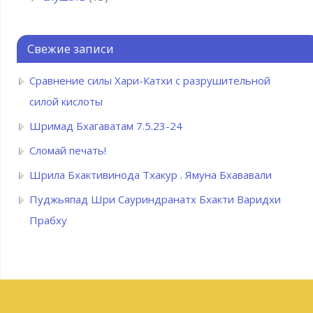
Свежие записи
Сравнение силы Хари-Катхи с разрушительной
силой кислоты
Шримад Бхагаватам 7.5.23-24
Сломай печать!
Шрила Бхактивинода Тхакур . Ямуна Бхававали
Пуджьяпад Шри Сауриндранатх Бхакти Варидхи
Прабху