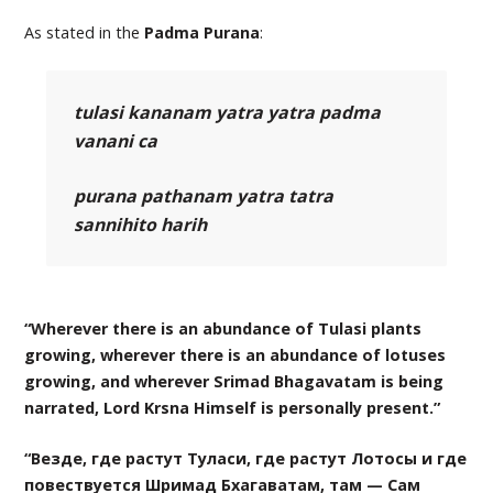
As stated in the
Padma Purana
:
tulasi kananam yatra yatra padma
vanani ca
purana pathanam yatra tatra
sannihito harih
“Wherever there is an abundance of Tulasi plants
growing, wherever there is an abundance of lotuses
growing, and wherever Srimad Bhagavatam is being
narrated, Lord Krsna Himself is personally present.”
“Везде, где растут Туласи, где растут Лотосы и где
повествуется Шримад Бхагаватам, там — Сам