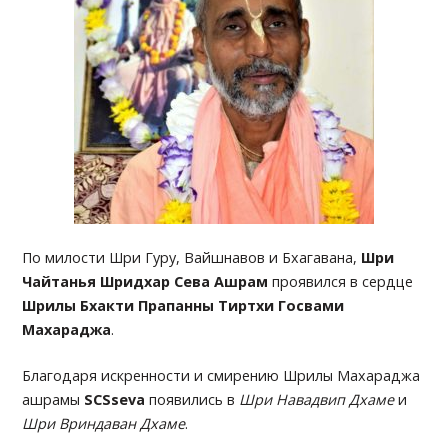
По милости Шри Гуру, Вайшнавов и Бхагавана,
Шри
Чайтанья Шридхар Сева Ашрам
проявился в сердце
Шрилы Бхакти Прапанны Тиртхи Госвами
Махараджа
.
Благодаря искренности и смирению Шрилы Махараджа
ашрамы
SCSseva
появились в
Шри Навадвип Дхаме
и
Шри Вриндаван Дхаме
.