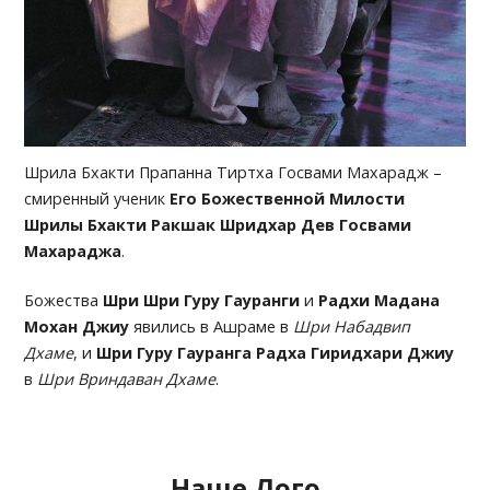
Шрила Бхакти Прапанна Тиртха Госвами Махарадж –
смиренный ученик
Его Божественной Милости
Шрилы Бхакти Ракшак Шридхар Дев Госвами
Махараджа
.
Божества
Шри Шри Гуру Гауранги
и
Радхи Мадана
Мохан Джиу
явились в Ашраме в
Шри Набадвип
Дхаме
, и
Шри Гуру Гауранга Радха Гиридхари Джиу
в
Шри Вриндаван Дхаме
.
Наше Лого