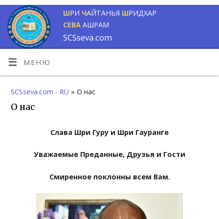
Ш
РИ
Ч
АЙТАНЬЯ
Ш
РИДХАР
СЕВА
АШРАМ
SCSseva.com
МЕНЮ
SCSseva.com - RU
» О нас
О нас
Слава Шри Гуру и Шри Гауранге
Уважаемые Преданные, Друзья и Гости
Смиренное поклонны всем Вам.