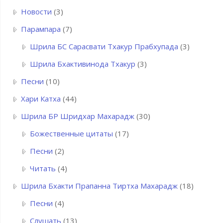
Новости
(3)
Парампара
(7)
Шрила БC Сарасвати Тхакур Прабхупада
(3)
Шрила Бхактивинода Тхакур
(3)
Песни
(10)
Хари Катха
(44)
Шрила БР Шридхар Махарадж
(30)
Божественные цитаты
(17)
Песни
(2)
Читать
(4)
Шрила Бхакти Прапанна Тиртха Махарадж
(18)
Песни
(4)
Слушать
(13)