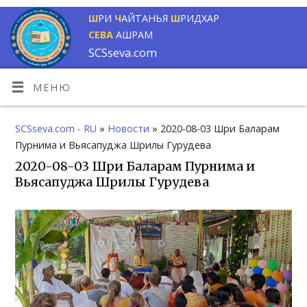
Ш
РИ
Ч
АЙТАНЬЯ
Ш
РИДХАР
СЕВА
АШРАМ
SCSseva.com
МЕНЮ
SCSseva.com - RU
»
Новости
» 2020-08-03 Шри Баларам
Пурнима и Вьясапуджа Шрилы Гурудева
2020-08-03 Шри Баларам Пурнима и
Вьясапуджа Шрилы Гурудева