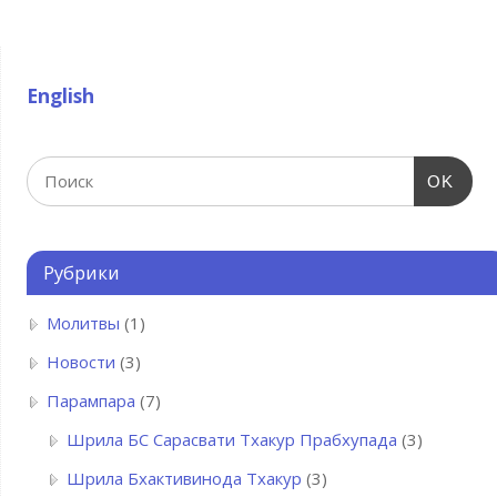
English
OK
Рубрики
Молитвы
(1)
Новости
(3)
Парампара
(7)
Шрила БC Сарасвати Тхакур Прабхупада
(3)
Шрила Бхактивинода Тхакур
(3)