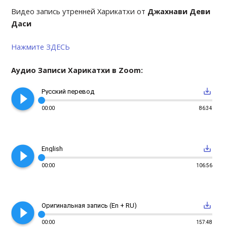
Видео запись утренней Харикатхи от
Джахнави Деви
Даси
Нажмите ЗДЕСЬ
Аудио Записи Харикатхи в Zoom:
play_circle_filled
save_alt
Русский перевод
00:00
86:34
play_circle_filled
save_alt
English
00:00
106:56
play_circle_filled
save_alt
Оригинальная запись (En + RU)
00:00
157:48