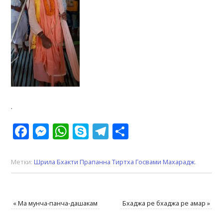
.
Facebook
Messenger
WhatsApp
Skype
Telegram
Отправить
Метки:
Шрила Бхакти Прапанна Тиртха Госвами Махарадж
.
«
Ма мунча-панча-дашакам
Бхаджа ре бхаджа ре амар
»